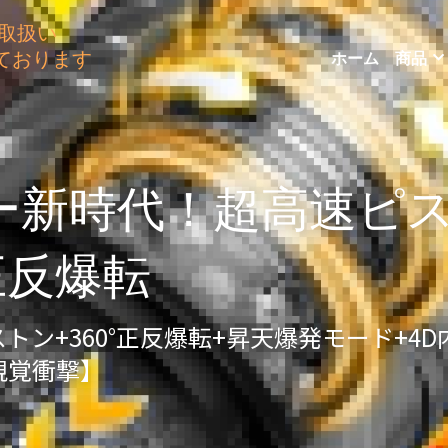
取扱い　　　　　　　　　　 
ホーム
商品
ております
ー新時代！
超高速ピ
°正反爆転
トン+360°正反爆転+昇天爆発モード+4
視覚衝撃】