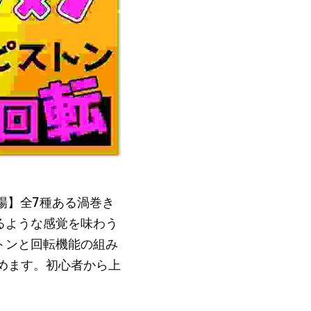
場】全7種ある渦巻き
るような感覚を味わう
トンと回転機能の組み
めます。初心者から上
！