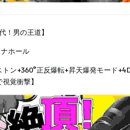
代！男の王道】
 オナホール 
トン+360°正反爆転+昇天爆発モード+4
で視覚衝撃】