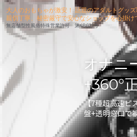
大人のおもちゃが激安！ 話題のアダルトグッズ
親切丁寧、秘密厳守で安心なショップを心掛け
無店舗型性風俗特殊営業許可　第48621号
オナニ
+360
【7種超高速ピス
盤+透明窓口で