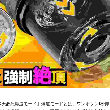
昇天必死爆速モード】爆速モードとは、ワンボタン1秒押