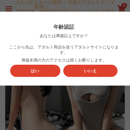
大人のおもちゃが激安！ 話題のアダルトグッズ
0
取扱い　　　　　　　　　　 
×
×
親切丁寧、秘密厳守で安心なショップを心掛け
ストアカテゴリー
ブログカテゴリー
ております
ホーム
無店舗型性風俗特殊営業許可　第48621号
年齢認証
すべてのカテゴリー
すべてのカテゴリ
商品
あなたは18歳以上ですか？
戻る
大人のおもちゃ
すべての商品
すべてのカテゴリー
ここから先は、アダルト商品を扱うアダルトサイトになりま
す。
廃版済・激レアアダルトDVD
大人のおもちゃ
通販メニュー
18歳未満の方のアクセスは固くお断りします。
はい
いいえ
廃版済・激レアアダルトDVD
郵送買取
大人のおもちゃ（アダルトグッズ）
男性使用済み下着
ヤフオク
廃版済・激レアアダルトDVD
お問い合わせ
よくある質問
グッズ紹介ブログ