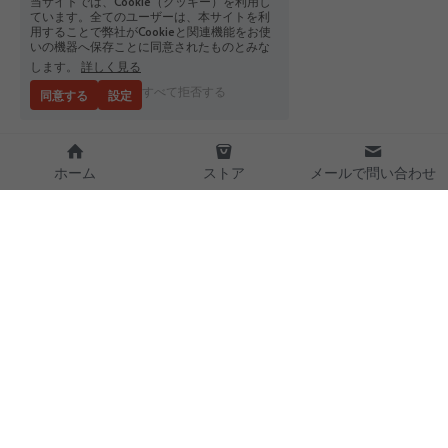
当サイトでは、Cookie（クッキー）を利用し
ています。全てのユーザーは、本サイトを利
用することで弊社がCookieと関連機能をお使
いの機器へ保存ことに同意されたものとみな
します。
詳しく見る
すべて拒否する
同意する
設定
ホーム
ストア
メールで問い合わせ
大阪の激安アダルトショップ！DVD販売買取
ならセルマックス！
無店舗型性風俗特殊営業許可　第48621号